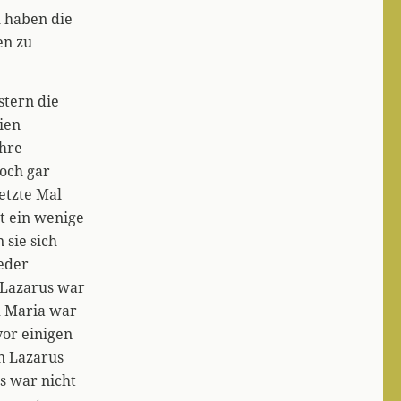
 haben die
en zu
stern die
ien
ihre
och gar
letzte Mal
t ein wenige
sie sich
eder
 Lazarus war
d Maria war
or einigen
nn Lazarus
s war nicht