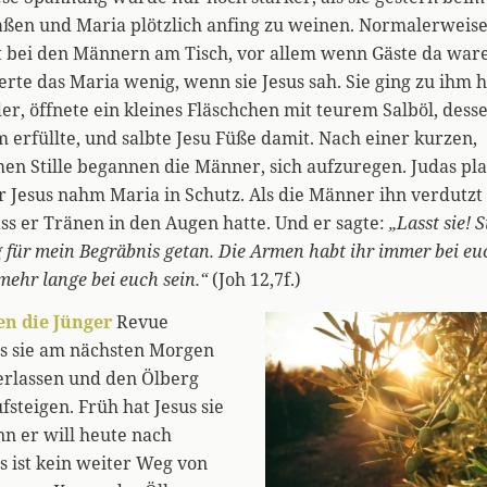
en und Maria plötzlich anfing zu weinen. Normalerweise
t bei den Männern am Tisch, vor allem wenn Gäste da ware
rte das Maria wenig, wenn sie Jesus sah. Sie ging zu ihm h
er, öffnete ein kleines Fläschchen mit teurem Salböl, dess
erfüllte, und salbte Jesu Füße damit. Nach einer kurzen,
 Stille begannen die Männer, sich aufzuregen. Judas plat
 Jesus nahm Maria in Schutz. Als die Männer ihn verdutzt
ass er Tränen in den Augen hatte. Und er sagte:
„Lasst sie! S
 für mein Begräbnis getan. Die Armen habt ihr immer bei euc
mehr lange bei euch sein.“
(Joh 12,7f.)
en die Jünger
Revue
ls sie am nächsten Morgen
erlassen und den Ölberg
fsteigen. Früh hat Jesus sie
n er will heute nach
s ist kein weiter Weg von