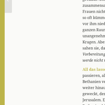
Nathanael
zusammensaß
Frauen nich
so oft kümme
vor ihm nied
ganzen Raum 
unangenehmen
Kragen. Aber
sahen sie, d
Vorbereitung
werde nicht 
All das lass
passieren, a
Bethanien v
weiter hinau
geweckt, den
Jerusalem. E