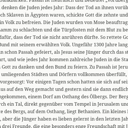
 denken die Juden jedes Jahr: Dass der Tod an ihnen vor
 noch Sklaven in Ägypten waren, schickte Gott die zehnte und
in Volk zu befreien. Die Juden wurden von Mose beauftragt
Lamm zu schlachten und die Türpfosten mit dem Blut zu be
dafür, dass der Tod sie nicht anrühren dürfte. So rettete Go
Bund mit seinem erwählten Volk. Ungefähr 1300 Jahre lang
un schon Passah gefeiert, als Jesus seine Jünger durch das 
rt, und wie jedes Jahr kommen zahlreiche Juden in die Sta
Gott zu danken und den Bund zu feiern. Zu Passah ist Jer
 umliegenden Städten und Dörfern vollkommen überfüllt, 
s vorgesorgt: Vor einigen Tagen schon hatten sie sich auf se
aus auf den Weg gemacht und gestern sind sie dann endlich
ngekommen, einem Dorf am Osthang des Ölbergs. Der Berg 
rch ein Tal, direkt gegenüber vom Tempel in Jerusalem un
e des Bergs, auf dem Osthang, liegt Bethanien. Ein kleines 
 aber die Jünger haben es lieben gelernt in den letzten J
drei Freunde, die eine besonders enge Freundschaft mit J