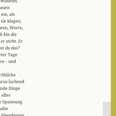
 wussten,
anien
ein, als
sie klagen,
nten, Worte,
h bin die
r stirbt. Er
bst du das?
vier Tage
en – und
röhliche
zarus lachend
ende Dinge
 alles
ine Spannung
nahe
m Abendessen