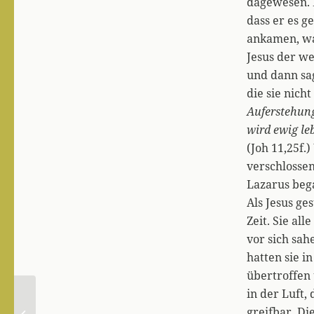
dagewesen. E
dass er es g
ankamen, war
Jesus der we
und dann sag
die sie nich
Auferstehung
wird ewig le
(Joh 11,25f.
verschlosse
Lazarus beg
Als Jesus ge
Zeit. Sie al
vor sich sah
hatten sie i
übertroffen 
in der Luft,
Von einem Gott, dem
greifbar. Di
wir genügen – Teil 3: