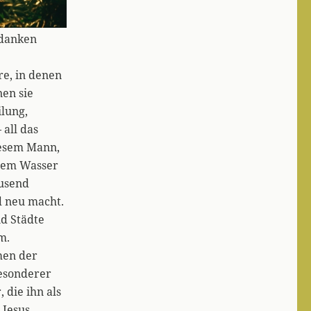
edanken
re, in denen
nen sie
ilung,
all das
iesem Mann,
dem Wasser
ausend
d neu macht.
d Städte
m.
men der
besonderer
 die ihn als
 Jesus