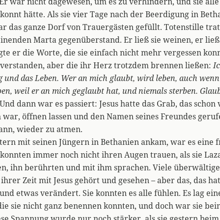
r war nicht dagewesen, um es zu verhindern, und sie alle
ekonnt hätte. Als sie vier Tage nach der Beerdigung in Beth
 das ganze Dorf von Trauergästen gefüllt. Totenstille trat 
inenden Marta gegenüberstand. Er ließ sie weinen, er ließ 
te er die Worte, die sie einfach nicht mehr vergessen kon
t verstanden, aber die ihr Herz trotzdem brennen ließen:
Ic
 und das Leben. Wer an mich glaubt, wird leben, auch wenn e
ben, weil er an mich geglaubt hat, und niemals sterben. Glau
) Und dann war es passiert: Jesus hatte das Grab, das schon 
n war, öffnen lassen und den Namen seines Freundes geruf
ann, wieder zu atmen.
stern mit seinen Jüngern in Bethanien ankam, war es eine f
le konnten immer noch nicht ihren Augen trauen, als sie La
en, ihn berührten und mit ihm sprachen. Viele überwältig
n ihrer Zeit mit Jesus gehört und gesehen – aber das, das hat
und etwas verändert. Sie konnten es alle fühlen. Es lag e
 die sie nicht ganz benennen konnten, und doch war sie bei
ese Spannung wurde nur noch stärker, als sie gestern bei