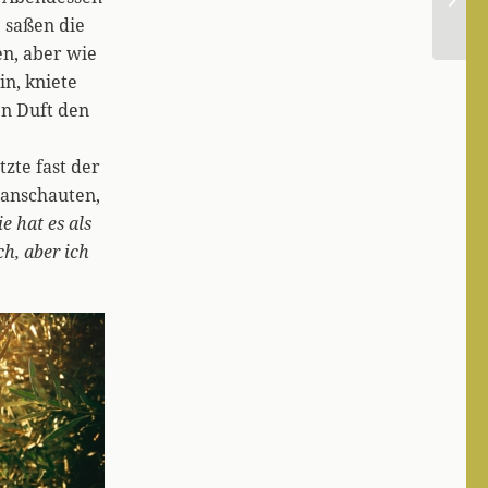
 saßen die
n, aber wie
in, kniete
en Duft den
zte fast der
 anschauten,
ie hat es als
h, aber ich