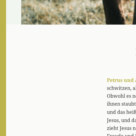
Petrus und 
schwitzen, a
Obwohl es n
ihnen staubt,
und das heiß
Jesus, und d
zieht Jesus 
Freude und 