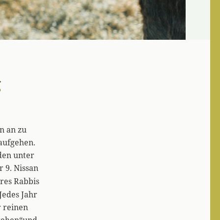
g
n an zu
naufgehen.
den unter
r 9. Nissan
hres Rabbis
Jedes Jahr
r reinen
rgehen“und