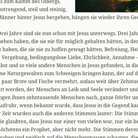
is zum Kamm des Ölbergs,
nstrengend, steil und steinig,
 Männer hinter Jesus hergehen, hängen sie wieder ihren G
Drei Jahre sind sie nun schon mit Jesus unterwegs. Drei Jah
sehen haben, die sie nie für möglich gehalten hätten, in de
 haben, die sie nie zu hoffen gewagt hätten. Befreiung, He
Vergebung, bedingungslose Liebe, Ehrlichkeit, Annahme – 
lbst und so viele andere Menschen in Jesus gefunden, in d
me Naturgewalten zum Schweigen bringen kann, der auf 
n paar Brote und Fische vermehrt, sodass weit über Zehnt
tt werden, der Menschen an Leib und Seele verändert un
gen ihnen zehntausende Menschen nach, ganze Dörfer un
Aufruhr, wenn bekannt wurde, dass Jesus in die Gegend ka
r Zeit wurden auch die anderen Stimmen lauter: Die Stim
e glaubten, dass Jesus nur einer von vielen war, nur ein 
öchstens ein Prophet, aber nicht mehr. Die Stimmen derer,
sahen und neidisch auf die Menschenmassen schauten, die