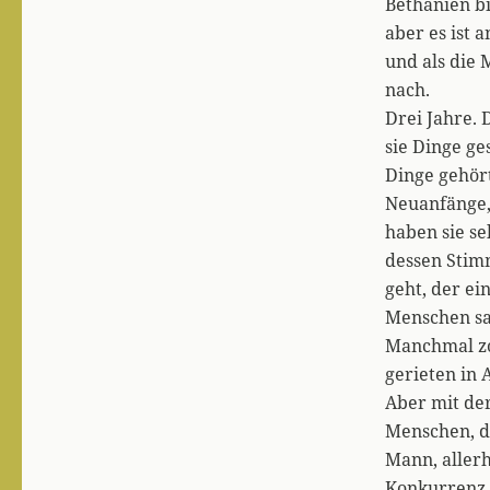
Bethanien b
aber es ist a
und als die
nach.
Drei Jahre. 
sie Dinge ge
Dinge gehört
Neuanfänge, 
haben sie se
dessen Stim
geht, der ei
Menschen sa
Manchmal zo
gerieten in 
Aber mit de
Menschen, di
Mann, allerh
Konkurrenz 