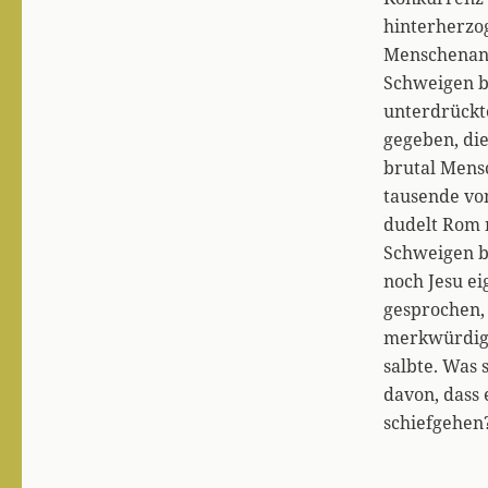
hinterherzog
Menschenans
Schweigen b
unterdrückt
gegeben, die
brutal Mens
tausende vo
dudelt Rom n
Schweigen b
noch Jesu e
gesprochen,
merkwürdige
salbte. Was 
davon, dass 
schiefgehen