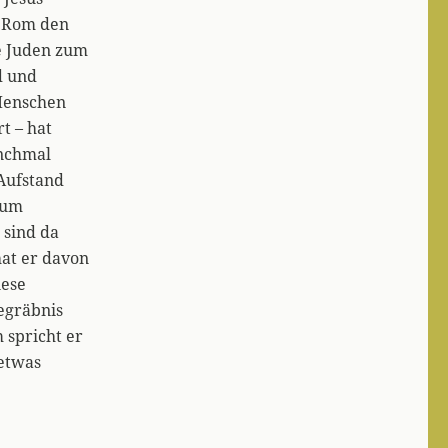
s Rom den
e Juden zum
d und
 Menschen
t – hat
nchmal
Aufstand
zum
 sind da
at er davon
iese
egräbnis
 spricht er
 etwas