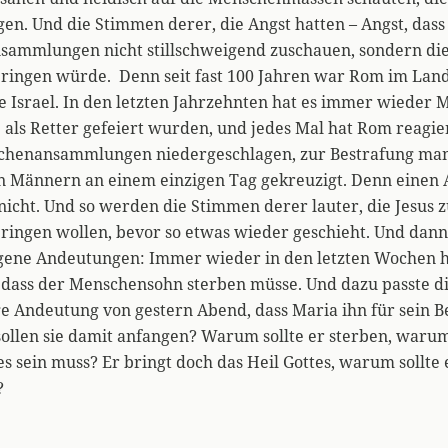
en. Und die Stimmen derer, die Angst hatten – Angst, das
ammlungen nicht stillschweigend zuschauen, sondern di
ringen würde. Denn seit fast 100 Jahren war Rom im Lan
e Israel. In den letzten Jahrzehnten hat es immer wieder
 als Retter gefeiert wurden, und jedes Mal hat Rom reagier
chenansammlungen niedergeschlagen, zur Bestrafung ma
n Männern an einem einzigen Tag gekreuzigt. Denn einen 
icht. Und so werden die Stimmen derer lauter, die Jesus 
ringen wollen, bevor so etwas wieder geschieht. Und dann
igene Andeutungen: Immer wieder in den letzten Wochen h
 dass der Menschensohn sterben müsse. Und dazu passte d
 Andeutung von gestern Abend, dass Maria ihn für sein B
sollen sie damit anfangen? Warum sollte er sterben, warum
es sein muss? Er bringt doch das Heil Gottes, warum sollte
?