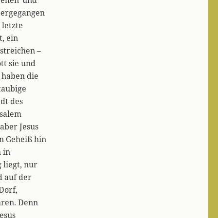
übergegangen
 letzte
, ein
streichen –
tt sie und
 haben die
staubige
dt des
usalem
aber Jesus
in Geheiß hin
 in
liegt, nur
d auf der
Dorf,
ahren. Denn
esus