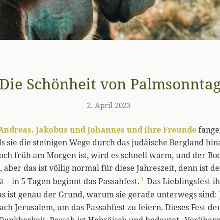
Die Schönheit von Palmsonnta
2. April 2023
Andreas, Jakobus und Johannes und ihre Freunde
fange
ls sie die steinigen Wege durch das judäische Bergland hi
och früh am Morgen ist, wird es schnell warm, und der Bo
 aber das ist völlig normal für diese Jahreszeit, denn ist de
1
t – in 5 Tagen beginnt das Passahfest.
Das Lieblingsfest i
as ist genau der Grund, warum sie gerade unterwegs sind: 
nach Jerusalem, um das Passahfest zu feiern. Dieses Fest de
Dankbarkeit. Passah ist Hebräisch und bedeutet „Vorübe