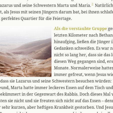
2
Lazarus und seine Schwestern Marta und Maria.
Natürlich
t, als Jesus mit seinen Jüngern darum bat, bei ihnen schlaf
 perfektes Quartier für die Feiertage.
Als die verstaubte Gruppe
ge
letzten Kilometer nach Bethan
hinaufging, ließen die Jünger 
Gedanken schweifen. Es war n
nicht so lang her, dass sie das 
diesen Weg gegangen sind, ers
Monate. Normalerweise hatten 
immer gefreut, wenn Jesus wi
 dass sie Lazarus und seine Schwestern besuchen würden:
reund, Marta hatte immer leckeres Essen auf dem Tisch un
bekümmert in der Gegenwart des Rabbis. Doch dieses Mal v
en sie nicht und sie freuten sich nicht auf das Essen – de
 sehr kurzen, aber heftigen Krankheit gestorben. Und Jesu