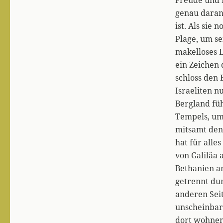
genau daran
ist. Als sie
Plage, um se
makelloses 
ein Zeichen 
schloss den 
Israeliten n
Bergland füh
Tempels, um 
mitsamt den
hat für alle
von Galiläa 
Bethanien a
getrennt du
anderen Seit
unscheinbar,
dort wohnen 