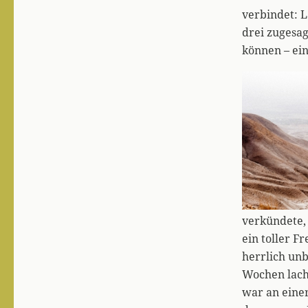
verbindet: 
drei zugesag
können – ein
verkündete,
ein toller F
herrlich un
Wochen lacht
war an einer